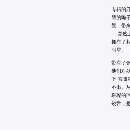
专辑的开场
耀的嗓
景，带
– 竟然上
拥有了
时空。
带有了钢
他们对残
下 被
不出。
璀璨的回
饶舌，