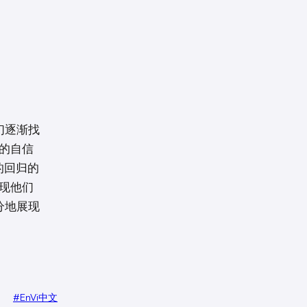
他们逐渐找
的自信
的回归的
现他们
分地展现
#EnVi中文