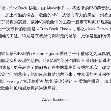
 <Kick Back 秘境> 由 Alawn制作 – 将逐渐的R&B声音
子，加上冷酷的饶舌。歌曲的MV，从强而有力的舞蹈，到叠
来了视觉的震撼。威神V的歌曲中的主题一直带有时间和现实
一次专辑的歌曲是 <Turn Back Time> ，那么<Kick Back
相同的主题。特别是在成员们倒着走的场景，更像是他们仿佛
管音乐和R&B的<Action Figure>描述了一个被称之为玩偶
酷现实所表现的悲伤。LUCAS的部分 “阴影下 眼睛开始逃避 
孤独遮蔽“ 更是表达了他们所存在中的悲哀即束缚的现实，想
尽管他们的悲伤，他们依然将梦想留下来，并希望能将其保护
忆 Feeling / 实现你所有梦境 等你苏醒“ – 柔和的嗓音，
把歌曲的孤独感发挥得淋漓尽致。
Advertisement