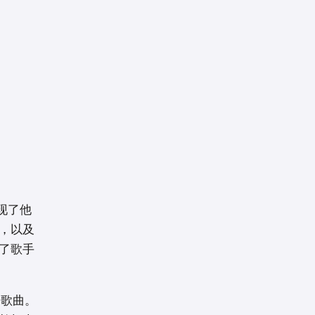
展现了他
，以及
了歌手
B歌曲。