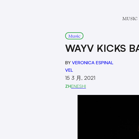
MUSIC
Music
WAYV KICKS B
BY
VERONICA ESPINAL
VEL
15 3 月, 2021
ZH
EN
ES
HI