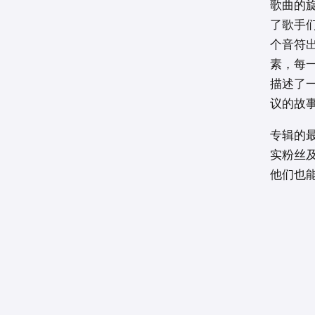
歌曲的
了歌手们
个音符
素，每
描述了
议的故
专辑的最
实粉丝及
他们也