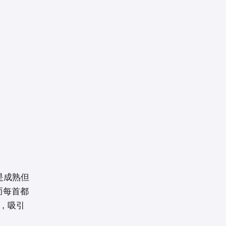
说是成熟但
而每首都
，吸引