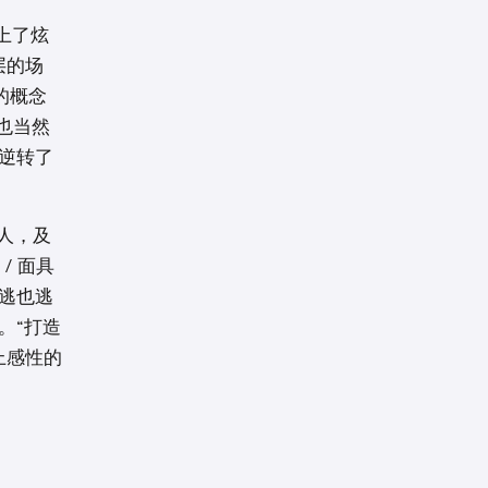
配上了炫
层的场
的概念
> 也当然
逆转了
的人，及
/ 面具
要逃也逃
。“打造
加上感性的