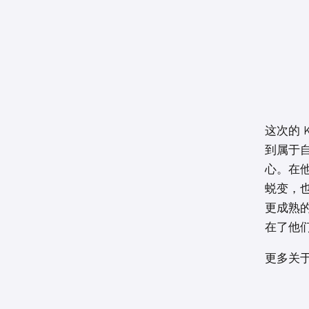
这次的 
到属于
心。在他
蜕变，
更成熟
在了他
更多关