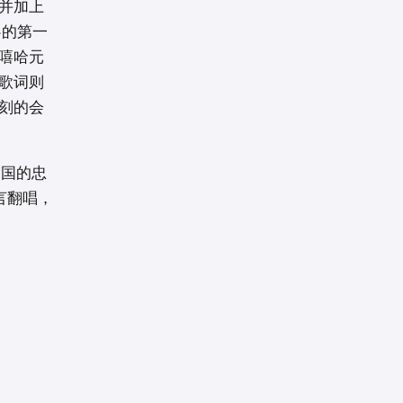
并加上
>的第一
嘻哈元
歌词则
刻的会
韩国的忠
言翻唱，