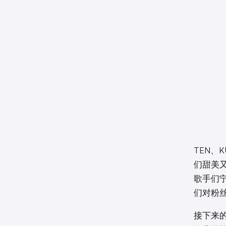
TEN、
们甜美
歌手们
们对粉
接下来的