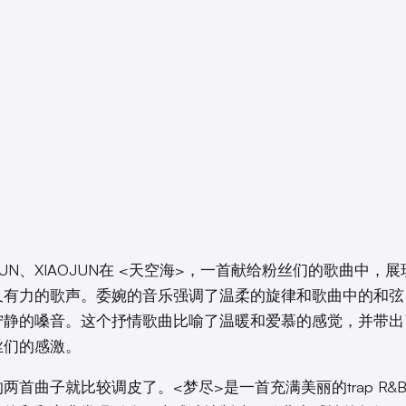
KUN、XIAOJUN在 <天空海>，一首献给粉丝们的歌曲中，
又有力的歌声。委婉的音乐强调了温柔的旋律和歌曲中的和弦
宁静的嗓音。这个抒情歌曲比喻了温暖和爱慕的感觉，并带出
丝们的感激。
两首曲子就比较调皮了。<梦尽>是一首充满美丽的trap R&