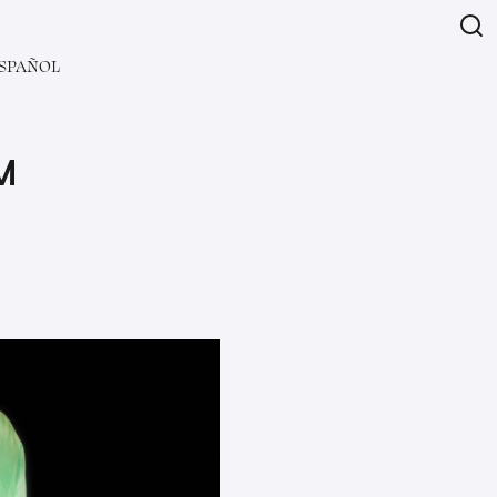
SPAÑOL
M