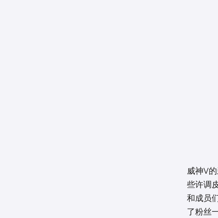
威神V的
些许调
和成员
了粉丝