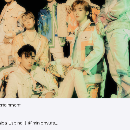
rtainment
ica Espinal | @minionyuta_